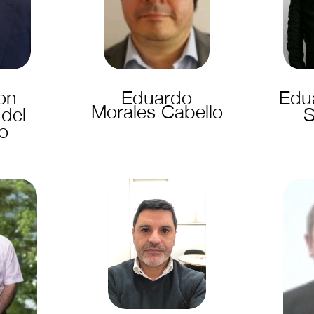
on
Eduardo
Edu
Morales Cabello
del
S
o