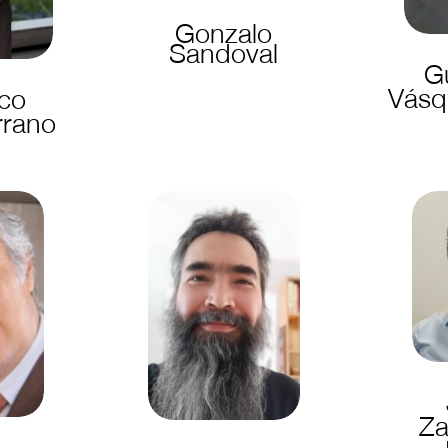
Gonzalo
Sandoval
G
Vásq
sco
rrano
Z