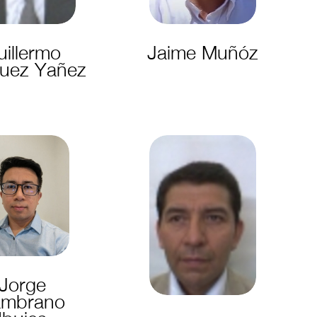
uillermo
Jaime Muñóz
uez Yañez
Jorge
ambrano