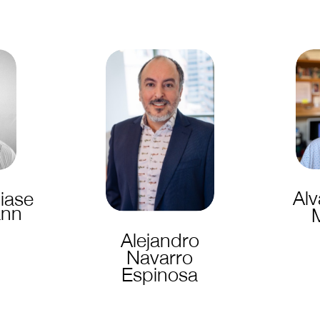
Alv
iase
ann
Alejandro
Navarro
Espinosa