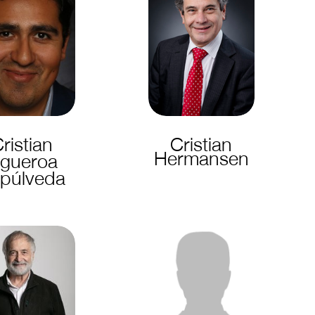
ristian
Cristian
Hermansen
igueroa
púlveda