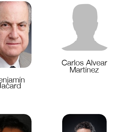
Carlos Alvear
Martínez
enjamín
Jacard