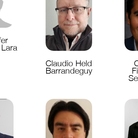
fer
 Lara
Claudio Held
C
Barrandeguy
F
Se