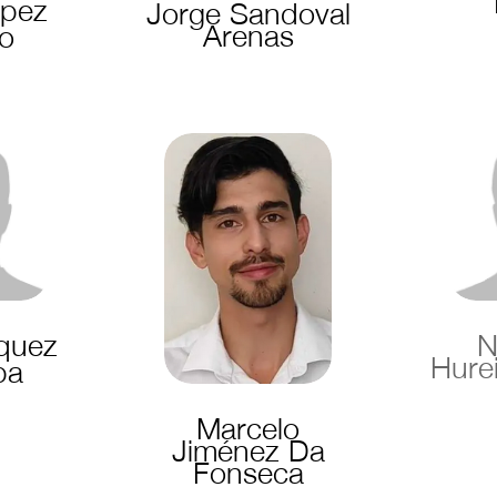
ópez
Jorge Sandoval
Arenas
go
quez
N
Hure
ba
Marcelo
Jiménez Da
Fonseca