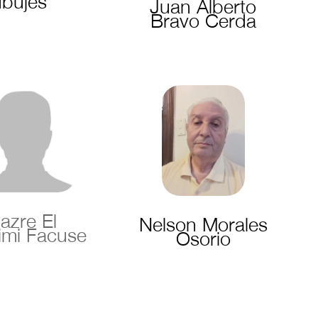
Ibujes
Juan Alberto
Bravo Cerda
azre El
Nelson Morales
imi Facuse
Osorio